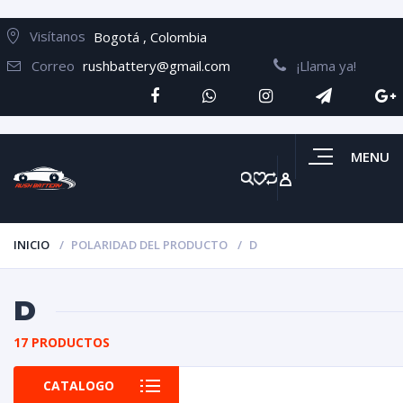
Visítanos
Bogotá , Colombia
Correo
rushbattery@gmail.com
¡Llama ya!
MENU
INICIO
POLARIDAD DEL PRODUCTO
D
D
17 PRODUCTOS
CATALOGO