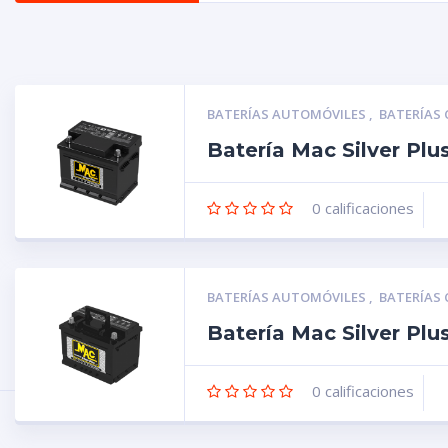
BATERÍAS AUTOMÓVILES
,
BATERÍAS
Batería Mac Silver Pl
0
calificaciones
BATERÍAS AUTOMÓVILES
,
BATERÍAS
Batería Mac Silver Pl
0
calificaciones