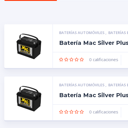
BATERÍAS AUTOMÓVILES
,
BATERÍAS
Batería Mac Silver Pl
0
calificaciones
BATERÍAS AUTOMÓVILES
,
BATERÍAS
Batería Mac Silver Pl
0
calificaciones