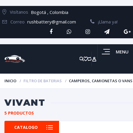
Visítanos
Bogotá , Colombia
Correo
rushbattery@gmail.com
¡Llama ya!
MENU
INICIO
FILTRO DE BATERIAS
CAMPEROS, CAMIONETAS O VANS
VIVANT
5 PRODUCTOS
CATALOGO