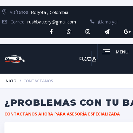
Visítanos
Bogotá , Colombia
Correo
rushbattery@gmail.com
¡Llama ya!
MENU
INICIO
CONTACTANOS
¿PROBLEMAS CON TU B
CONTACTANOS AHORA PARA ASESORÍA ESPECIALIZADA