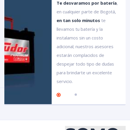
baterías
Te desvaramos por batería
,
bosch
en cualquier parte de Bogotá,
en tan solo minutos
te
llevamos tu batería y la
instalamos sin un costo
adicional; nuestros asesores
estarán complacidos de
despejar todo tipo de dudas
para brindarte un excelente
servicio.