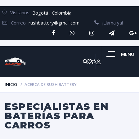
Visítanos
Bogotá , Colombia
Correo
rushbattery@gmail.com
¡Llama ya!
MENU
INICIO
ACERCA DE RUSH BATTERY
ESPECIALISTAS EN
BATERÍAS PARA
CARROS