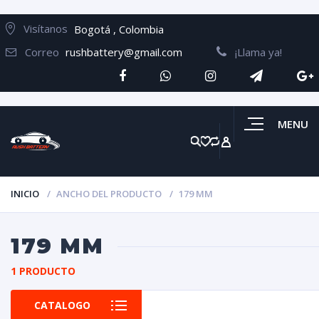
Visítanos
Bogotá , Colombia
Correo
rushbattery@gmail.com
¡Llama ya!
MENU
INICIO
ANCHO DEL PRODUCTO
179 MM
179 MM
1 PRODUCTO
CATALOGO