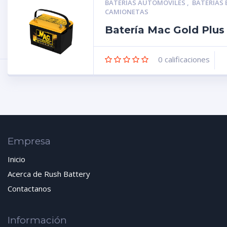
BATERÍAS AUTOMÓVILES
,
BATERÍAS
CAMIONETAS
Batería Mac Gold Plu
0
calificaciones
Empresa
Inicio
Acerca de Rush Battery
Contactanos
Información