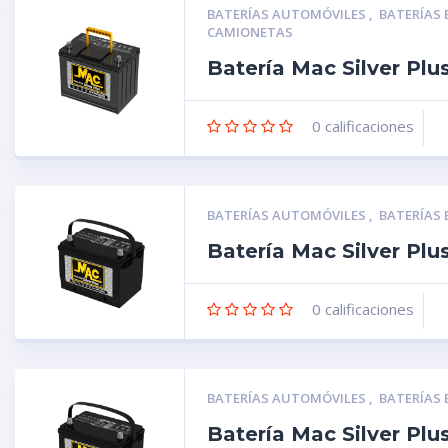
BATERÍAS AUTOMÓVILES
,
BATERÍAS
CAMIONETAS
Batería Mac Silver Pl
0
calificaciones
BATERÍAS AUTOMÓVILES
,
BATERÍAS
Batería Mac Silver Pl
0
calificaciones
BATERÍAS AUTOMÓVILES
,
BATERÍAS
Batería Mac Silver Pl