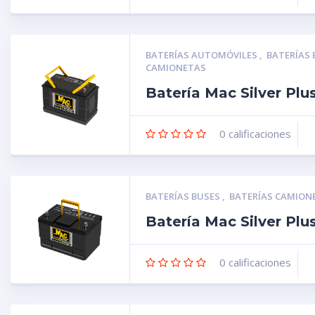
BATERÍAS AUTOMÓVILES
,
BATERÍAS
CAMIONETAS
Batería Mac Silver Pl
0
calificaciones
BATERÍAS BUSES
,
BATERÍAS CAMION
Batería Mac Silver Pl
0
calificaciones