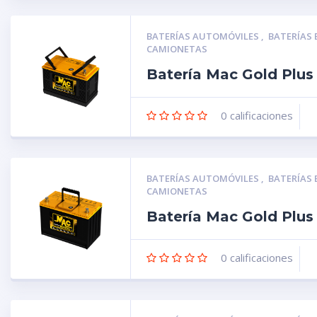
BATERÍAS AUTOMÓVILES
,
BATERÍAS
CAMIONETAS
Batería Mac Gold Plu
0
calificaciones
BATERÍAS AUTOMÓVILES
,
BATERÍAS
CAMIONETAS
Batería Mac Gold Plu
0
calificaciones