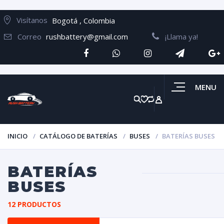
Visítanos
Bogotá , Colombia
Correo
rushbattery@gmail.com
¡Llama ya!
MENU
INICIO
CATÁLOGO DE BATERÍAS
BUSES
BATERÍAS BUSES
BATERÍAS
BUSES
12 PRODUCTOS