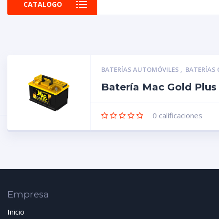
CATALOGO
BATERÍAS AUTOMÓVILES
,
BATERÍAS
Batería Mac Gold Plu
0
calificaciones
Empresa
Inicio