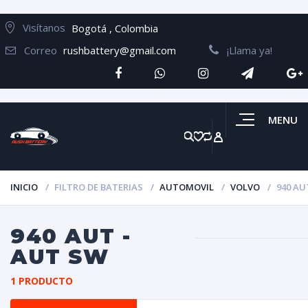
Visítanos
Bogotá , Colombia
Correo
rushbattery@gmail.com
¡Llama ya!
MENU
INICIO
FILTRO DE BATERIAS
AUTOMOVIL
VOLVO
940 AU
940 AUT -
AUT SW
1 PRODUCTO