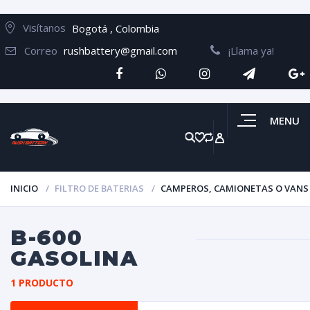
Visítanos
Bogotá , Colombia
Correo
rushbattery@gmail.com
¡Llama ya!
MENU
INICIO
FILTRO DE BATERIAS
CAMPEROS, CAMIONETAS O VANS
B-600
GASOLINA
1 PRODUCTO