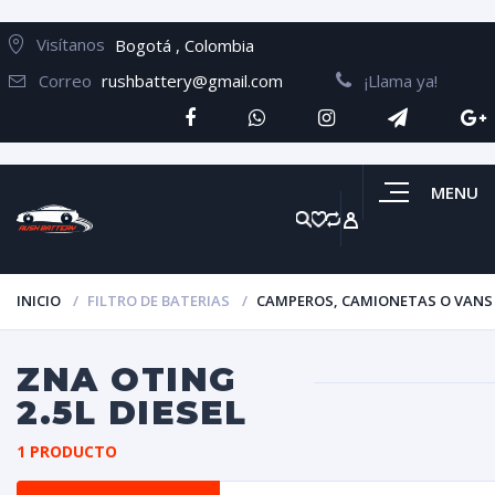
Visítanos
Bogotá , Colombia
Correo
rushbattery@gmail.com
¡Llama ya!
MENU
INICIO
FILTRO DE BATERIAS
CAMPEROS, CAMIONETAS O VANS
ZNA OTING
2.5L DIESEL
1 PRODUCTO