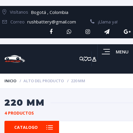
Visítanos
Bogotá , Colombia
Correo
rushbattery@gmail.com
¡Llama ya!
MENU
INICIO
ALTO DEL PRODUCTO
220 MM
220 MM
4 PRODUCTOS
CATALOGO