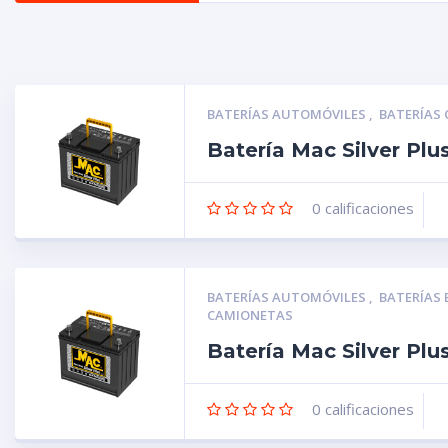
BATERÍAS AUTOMÓVILES
,
BATERÍAS
Batería Mac Silver Pl
0
calificaciones
BATERÍAS AUTOMÓVILES
,
BATERÍAS
CAMIONETAS
Batería Mac Silver Pl
0
calificaciones