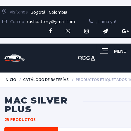
Visítanos
Bogotá , Colombia
Correo
rushbattery@gmail.com
¡Llama ya!
MENU
INICIO
CATÁLOGO DE BATERÍAS
PRODUCTOS ETIQUETADOS “M
MAC SILVER
PLUS
25 PRODUCTOS