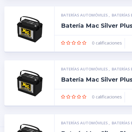
BATERÍAS AUTOMÓVILES
,
BATERÍAS
Batería Mac Silver Pl
0
calificaciones
BATERÍAS AUTOMÓVILES
,
BATERÍAS
Batería Mac Silver Pl
0
calificaciones
BATERÍAS AUTOMÓVILES
,
BATERÍAS