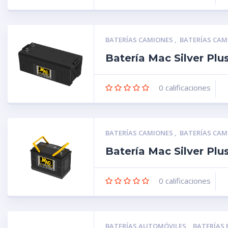
BATERÍAS CAMIONES
,
BATERÍAS CA
Batería Mac Silver Pl
0
calificaciones
BATERÍAS CAMIONES
,
BATERÍAS CA
Batería Mac Silver Pl
0
calificaciones
BATERÍAS AUTOMÓVILES
,
BATERÍAS