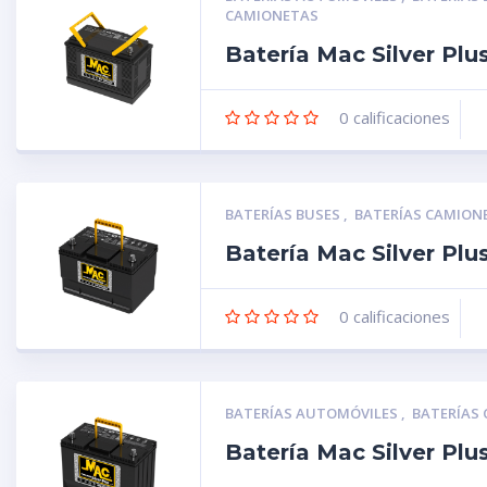
CAMIONETAS
Batería Mac Silver Pl
0
calificaciones
BATERÍAS BUSES
,
BATERÍAS CAMION
Batería Mac Silver Pl
0
calificaciones
BATERÍAS AUTOMÓVILES
,
BATERÍAS
Batería Mac Silver Pl