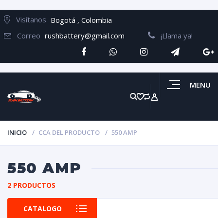
Visítanos
Bogotá , Colombia
Correo
rushbattery@gmail.com
¡Llama ya!
MENU
INICIO
CCA DEL PRODUCTO
550 AMP
550 AMP
2 PRODUCTOS
CATALOGO