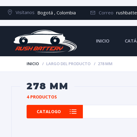
Visítanos
Bogotá , Colombia
Correo
rushbatt
INICIO
CATÁ
INICIO
LARGO DEL PRODUCTO
278 MM
278 MM
4 PRODUCTOS
CATALOGO