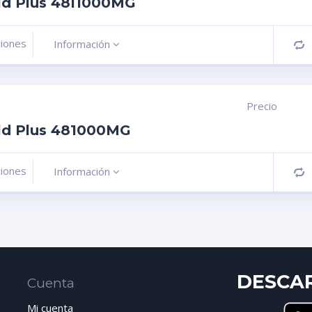
ld Plus 48I1000MG
ciones
Información
C
Precio
ld Plus 481000MG
ciones
Información
C
DESCA
Cuenta
Mi cuenta