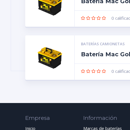
Batería Mac Go
0
califica
BATERÍAS CAMIONETAS
Batería Mac Go
0
califica
Empresa
Información
Inicio
Marcas de baterías