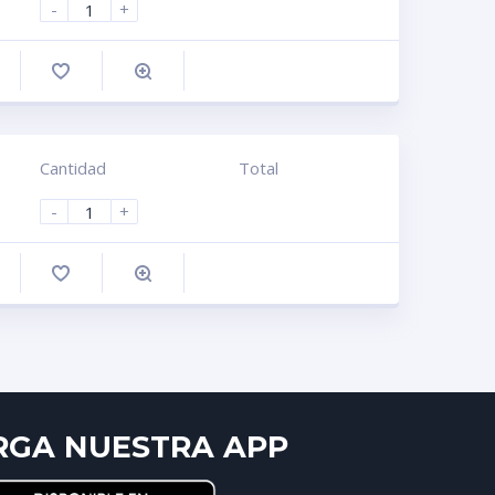
-
+
omprar
Cantidad
Total
-
+
omprar
RGA NUESTRA APP