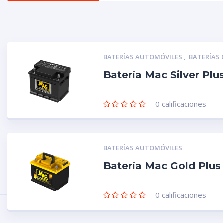
BATERÍAS AUTOMÓVILES
,
BATERÍAS
Batería Mac Silver Pl
0
calificaciones
BATERÍAS AUTOMÓVILES
Batería Mac Gold Plu
0
calificaciones