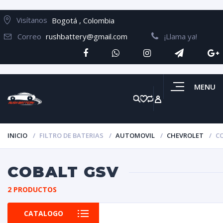
Visítanos
Bogotá , Colombia
Correo
rushbattery@gmail.com
¡Llama ya!
MENU
INICIO
FILTRO DE BATERIAS
AUTOMOVIL
CHEVROLET
C
COBALT GSV
2 PRODUCTOS
CATALOGO