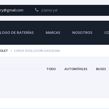
ery@gmail.com
¡Llama ya!
LOGO DE BATERÍAS
MARCAS
NOSOTROS
C
ROLET
CORSA EVOLUCION GASOLINA
TODO
AUTOMÓVILES
BUSES