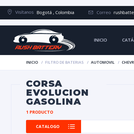
Visítanos
Bogotá , Colombia
Correo
rushbatt
INICIO
CATÁ
INICIO
FILTRO DE BATERIAS
AUTOMOVIL
CHEV
CORSA
EVOLUCION
GASOLINA
1 PRODUCTO
CATALOGO