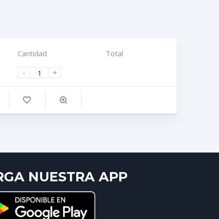
Cantidad
Total
-
+
omprar
RGA NUESTRA APP