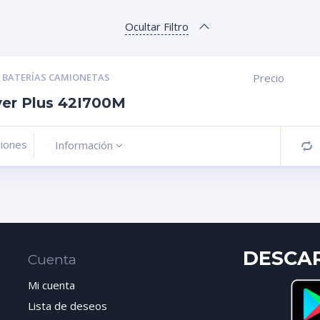
Ocultar Filtro
,
BATERÍAS CAMIONETAS
Precio
ver Plus 42I700M
ciones
Información
C
DESCA
Cuenta
Mi cuenta
Lista de deseos