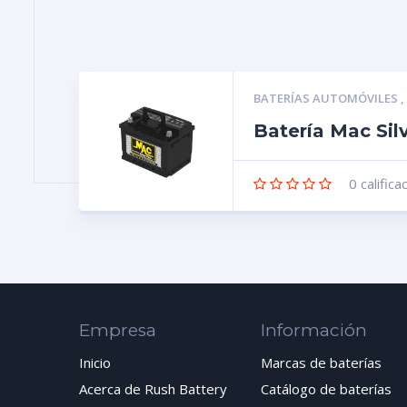
BATERÍAS AUTOMÓVILES
Batería Mac Sil
0
califica
Empresa
Información
Inicio
Marcas de baterías
Acerca de Rush Battery
Catálogo de baterías