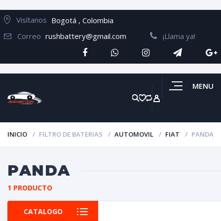
Visítanos
Bogotá , Colombia
Correo
rushbattery@gmail.com
¡Llama ya!
MENU
INICIO
FILTRO DE BATERIAS
AUTOMOVIL
FIAT
PANDA
PANDA
1 PRODUCTO
CATALOGO