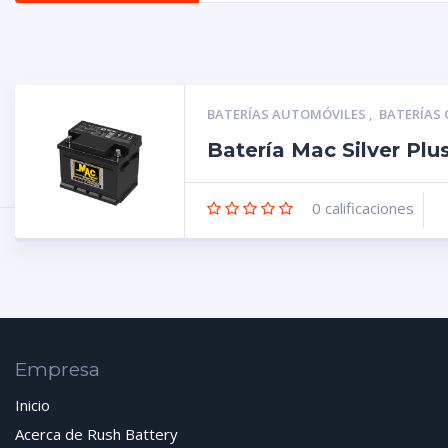
BATERÍAS AUTOMÓVILES
,
BATERÍAS
Batería Mac Silver Pl
0
calificaciones
Empresa
Inicio
Acerca de Rush Battery