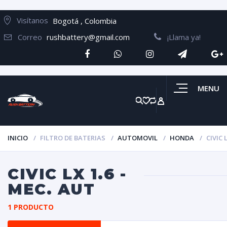
Visítanos
Bogotá , Colombia
Correo
rushbattery@gmail.com
¡Llama ya!
MENU
INICIO
FILTRO DE BATERIAS
AUTOMOVIL
HONDA
CIVIC 
CIVIC LX 1.6 -
MEC. AUT
1 PRODUCTO