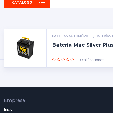
CATALOGO
BATERÍAS AUTOMÓVILES
,
BATERÍAS
Batería Mac Silver P
0
calificaciones
Empresa
Inicio