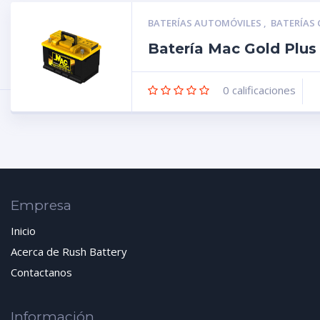
BATERÍAS AUTOMÓVILES
,
BATERÍAS
Batería Mac Gold Plu
0
calificaciones
Empresa
Inicio
Acerca de Rush Battery
Contactanos
Información