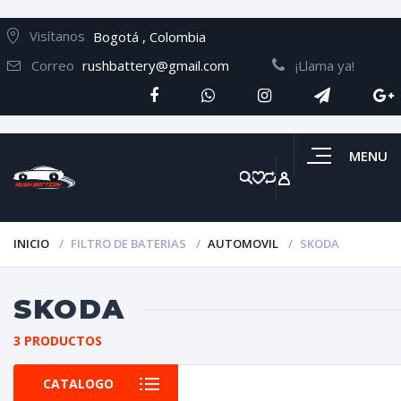
Visítanos
Bogotá , Colombia
Correo
rushbattery@gmail.com
¡Llama ya!
MENU
INICIO
FILTRO DE BATERIAS
AUTOMOVIL
SKODA
SKODA
3 PRODUCTOS
CATALOGO