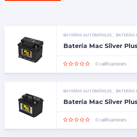
BATERÍAS AUTOMÓVILES
,
BATERÍAS
Batería Mac Silver Pl
0
calificaciones
BATERÍAS AUTOMÓVILES
,
BATERÍAS
Batería Mac Silver Pl
0
calificaciones