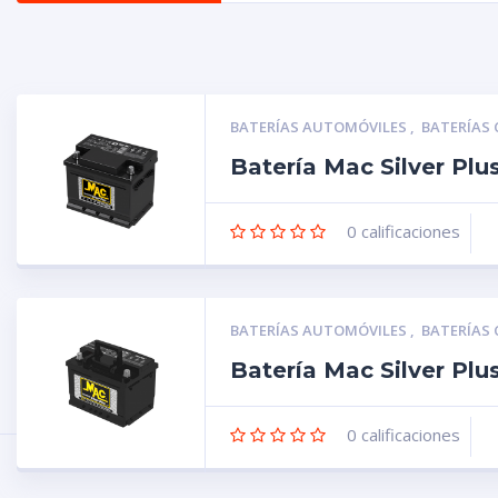
BATERÍAS AUTOMÓVILES
,
BATERÍAS
Batería Mac Silver Pl
0
calificaciones
BATERÍAS AUTOMÓVILES
,
BATERÍAS
Batería Mac Silver Pl
0
calificaciones