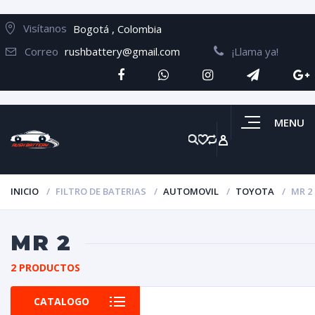
Visítanos
Bogotá , Colombia
Correo
rushbattery@gmail.com
¡Llama ya!
MENU
INICIO
FILTRO DE BATERIAS
AUTOMOVIL
TOYOTA
MR 2
MR 2
2 PRODUCTOS
CATALOGO