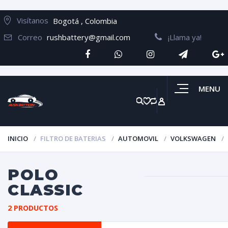
Visítanos
Bogotá , Colombia
Correo
rushbattery@gmail.com
¡Llama ya!
MENU
INICIO
FILTRO DE BATERIAS
AUTOMOVIL
VOLKSWAGEN
POLO
CLASSIC
2 PRODUCTOS