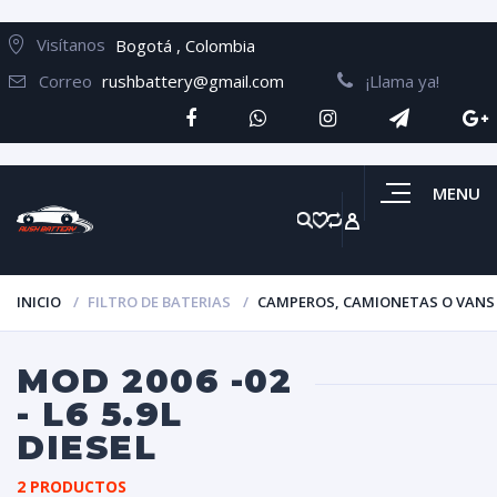
Visítanos
Bogotá , Colombia
Correo
rushbattery@gmail.com
¡Llama ya!
MENU
INICIO
FILTRO DE BATERIAS
CAMPEROS, CAMIONETAS O VANS
MOD 2006 -02
- L6 5.9L
DIESEL
2 PRODUCTOS