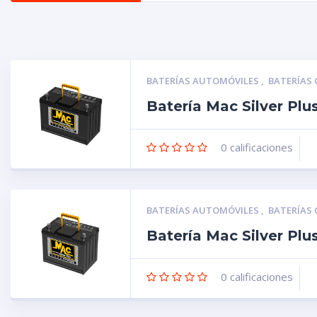
BATERÍAS AUTOMÓVILES
,
BATERÍAS
Batería Mac Silver Pl
0
calificaciones
BATERÍAS AUTOMÓVILES
,
BATERÍAS
Batería Mac Silver Pl
0
calificaciones