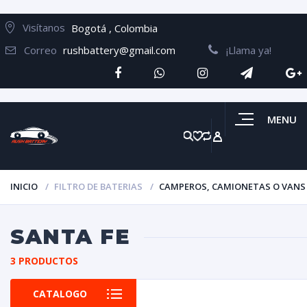
Visítanos
Bogotá , Colombia
Correo
rushbattery@gmail.com
¡Llama ya!
MENU
INICIO
FILTRO DE BATERIAS
CAMPEROS, CAMIONETAS O VANS
SANTA FE
3 PRODUCTOS
CATALOGO