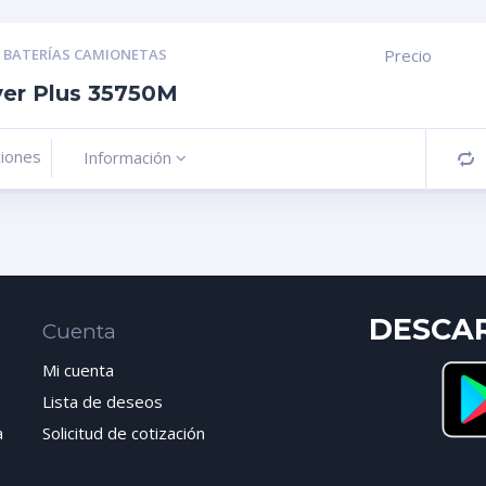
,
BATERÍAS CAMIONETAS
Precio
ver Plus 35750M
ciones
Información
C
DESCA
Cuenta
Mi cuenta
Lista de deseos
a
Solicitud de cotización