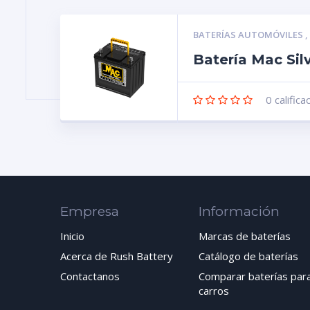
BATERÍAS AUTOMÓVILES
Batería Mac Sil
0
califica
Empresa
Información
Inicio
Marcas de baterías
Acerca de Rush Battery
Catálogo de baterías
Contactanos
Comparar baterías par
carros