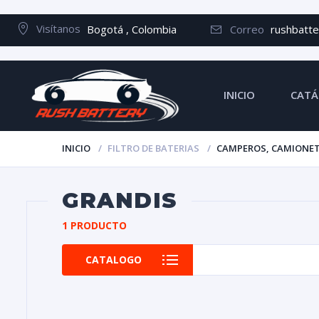
Visítanos
Bogotá , Colombia
Correo
rushbatt
INICIO
CATÁ
INICIO
FILTRO DE BATERIAS
CAMPEROS, CAMIONET
GRANDIS
1 PRODUCTO
CATALOGO