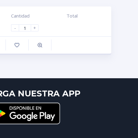
Cantidad
Total
-
+
omprar
RGA NUESTRA APP