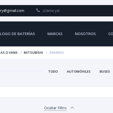
ery@gmail.com
¡Llama ya!
LOGO DE BATERÍAS
MARCAS
NOSOTROS
C
AS O VANS
MITSUBISHI
GRANDIS
TODO
AUTOMÓVILES
BUSES
Ocultar Filtro