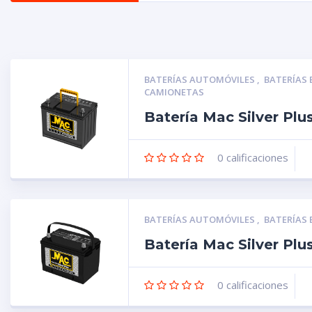
BATERÍAS AUTOMÓVILES
,
BATERÍAS
CAMIONETAS
Batería Mac Silver Pl
0
calificaciones
BATERÍAS AUTOMÓVILES
,
BATERÍAS
Batería Mac Silver Pl
0
calificaciones