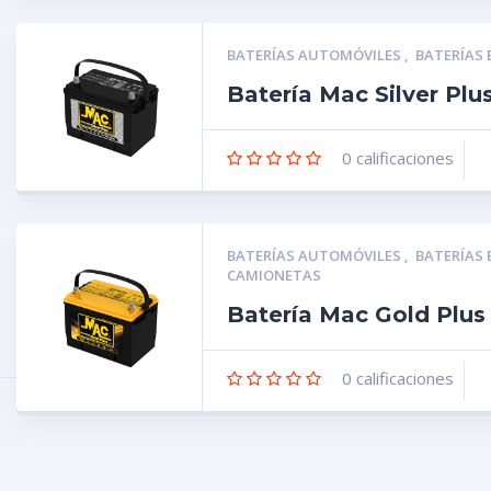
BATERÍAS AUTOMÓVILES
,
BATERÍAS
Batería Mac Silver Pl
0
calificaciones
BATERÍAS AUTOMÓVILES
,
BATERÍAS
CAMIONETAS
Batería Mac Gold Plu
0
calificaciones