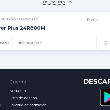
Ocultar Filtro
,
BATERÍAS CAMIONETAS
Precio
lver Plus 24R800M
ciones
Información
C
DESCA
Cuenta
Mi cuenta
Lista de deseos
a
Solicitud de cotización