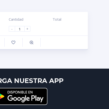
Cantidad
Total
-
+
omprar
RGA NUESTRA APP