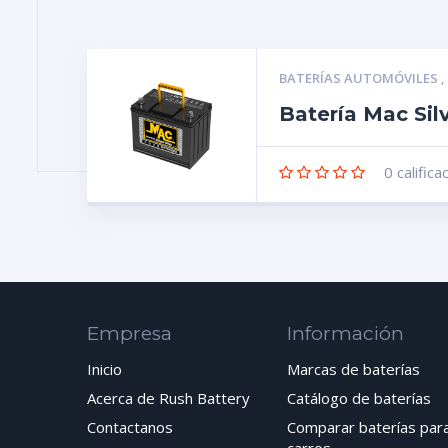
BATERÍAS AUTOMÓVILES
Batería Mac Si
0
califica
Empresa
Información
Inicio
Marcas de baterías
Acerca de Rush Battery
Catálogo de baterías
Contactanos
Comparar baterías par