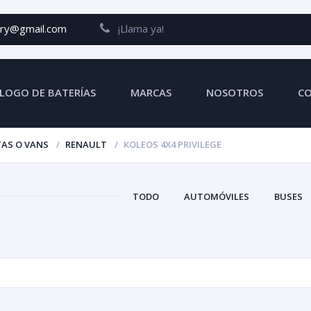
ery@gmail.com
¡Llama ya!
LOGO DE BATERÍAS
MARCAS
NOSOTROS
C
AS O VANS
RENAULT
KOLEOS 4X4 PRIVILEGE
TODO
AUTOMÓVILES
BUSES