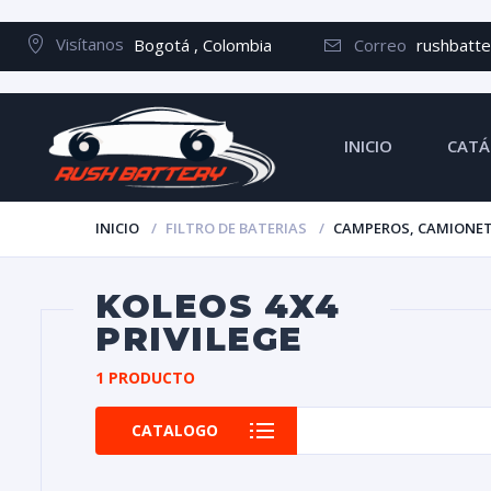
Visítanos
Bogotá , Colombia
Correo
rushbatt
INICIO
CATÁ
INICIO
FILTRO DE BATERIAS
CAMPEROS, CAMIONET
KOLEOS 4X4
PRIVILEGE
1 PRODUCTO
CATALOGO