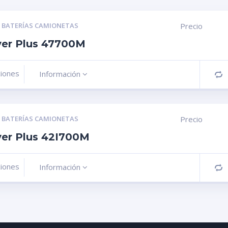
,
BATERÍAS CAMIONETAS
Precio
ver Plus 47700M
ciones
Información
C
,
BATERÍAS CAMIONETAS
Precio
ver Plus 42I700M
ciones
Información
C