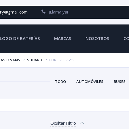
ery@gmail.com
¡Llama ya!
LOGO DE BATERÍAS
MARCAS
NOSOTROS
C
AS O VANS
SUBARU
FORESTER 2.5
TODO
AUTOMÓVILES
BUSES
Ocultar Filtro