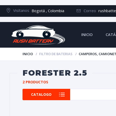
Visítanos
Bogotá , Colombia
Correo
rushbatt
INICIO
CATÁ
INICIO
FILTRO DE BATERIAS
CAMPEROS, CAMIONET
FORESTER 2.5
2 PRODUCTOS
CATALOGO