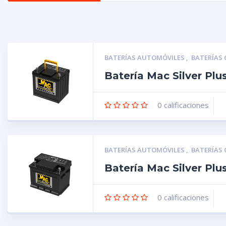
BATERÍAS AUTOMÓVILES
,
BATERÍAS
Batería Mac Silver Pl
0
calificaciones
BATERÍAS AUTOMÓVILES
,
BATERÍAS
Batería Mac Silver Pl
0
calificaciones