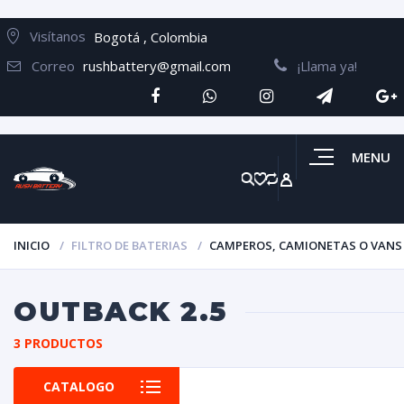
Visítanos
Bogotá , Colombia
Correo
rushbattery@gmail.com
¡Llama ya!
MENU
INICIO
FILTRO DE BATERIAS
CAMPEROS, CAMIONETAS O VANS
OUTBACK 2.5
3 PRODUCTOS
CATALOGO