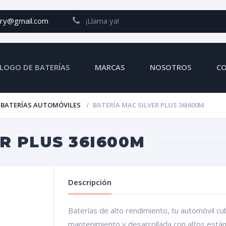
ery@gmail.com
¡Llama ya!
LOGO DE BATERÍAS
MARCAS
NOSOTROS
C
BATERÍAS AUTOMÓVILES
BATERÍA MAC SILVER PLUS 36I600M
R PLUS 36I600M
Descripción
Baterías de alto rendimiento, tu automóvil cubr
mantenimiento y desarrollada con altos est