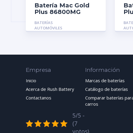
Batería Mac Gold
Ba
Plus 86800MG
Pl
BATERÍAS
BATE
AUTOMÓVILES
AUT
Empresa
Información
Inicio
Marcas de baterías
Acerca de Rush Battery
Catálogo de baterías
Contactanos
Comparar baterías par
carros
5/5 -
(7
votos)