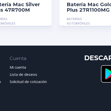
tería Mac Silver
Batería Mac Gol
us 47R700M
Plus 27R1100MG
RÍAS
BATERÍAS
OMÓVILES
AUTOMÓVILES
DESCA
Cuenta
Mi cuenta
Lista de deseos
a
Solicitud de cotización