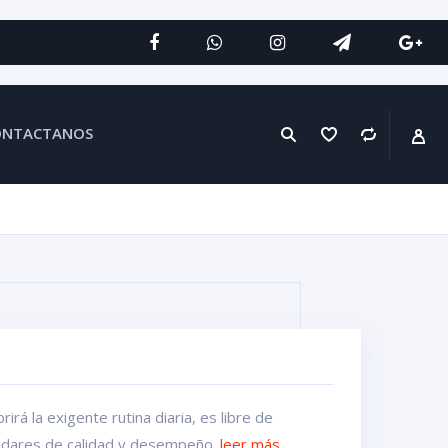
ONTACTANOS
irá la exigente rutina diaria, es libre de
ándares de calidad y desempeño.
leer más