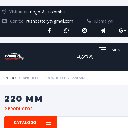
Visítanos
Bogotá , Colombia
Correo
rushbattery@gmail.com
¡Llama ya!
MENU
INICIO
ANCHO DEL PRODUCTO
220 MM
220 MM
2 PRODUCTOS
CATALOGO