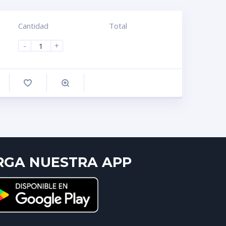
Cantidad
Total
-
+
omprar
RGA NUESTRA APP