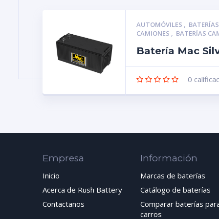
AUTOMÓVILES
,
BATERÍA
CAMIONES
,
BATERÍAS C
Batería Mac Si
0
califica
Empresa
Información
Inicio
Marcas de baterías
Acerca de Rush Battery
Catálogo de baterías
Contactanos
Comparar baterías par
carros