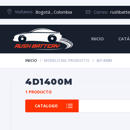
Visítanos
Bogotá , Colombia
Correo
rushbatt
INICIO
CATÁ
INICIO
MODELO DEL PRODUCTO
4D1400M
4D1400M
1 PRODUCTO
CATALOGO