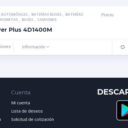
S AUTOMÓVILES
,
BATERÍAS BUSES
,
BATERÍAS
Precio
AMIONETAS
,
BUSES
,
CAMIONES
lver Plus 4D1400M
ciones
Información
C
DESCA
Cuenta
Mi cuenta
Lista de deseos
a
Solicitud de cotización