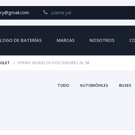
ery@gmail.com
¡Llama ya!
LOGO DE BATERÍAS
MARCAS
NOSOTROS
C
ROLET
SPRINT MODELOS POSTERIORES AL 98
TODO
AUTOMÓVILES
BUSES