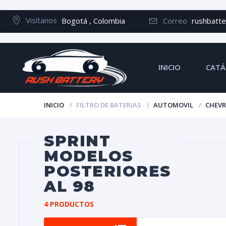
Visítanos
Bogotá , Colombia
Correo
rushbatt
INICIO
CATÁ
INICIO
FILTRO DE BATERIAS
AUTOMOVIL
CHEV
SPRINT
MODELOS
POSTERIORES
AL 98
4 PRODUCTOS