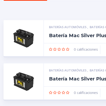
BATERÍAS AUTOMÓVILES
,
BATERÍAS
Batería Mac Silver Pl
0
calificaciones
BATERÍAS AUTOMÓVILES
,
BATERÍAS
Batería Mac Silver Pl
0
calificaciones