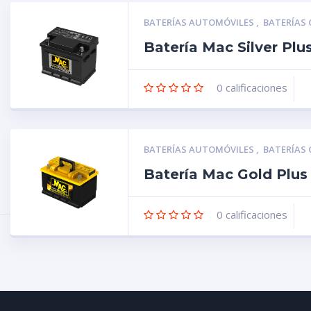
BATERÍAS AUTOMÓVILES
,
BATERÍAS
Batería Mac Silver Pl
0
calificaciones
BATERÍAS AUTOMÓVILES
,
BATERÍAS
Batería Mac Gold Plu
0
calificaciones