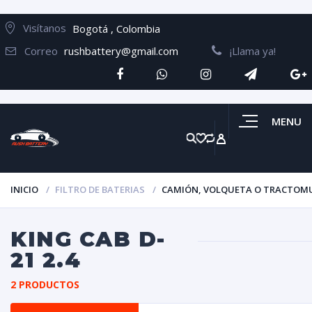
Visítanos
Bogotá , Colombia
Correo
rushbattery@gmail.com
¡Llama ya!
MENU
INICIO
FILTRO DE BATERIAS
CAMIÓN, VOLQUETA O TRACTOM
KING CAB D-
21 2.4
2 PRODUCTOS