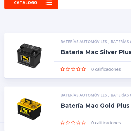
CATALOGO
BATERÍAS AUTOMÓVILES
,
BATERÍAS
Batería Mac Silver Pl
0
calificaciones
BATERÍAS AUTOMÓVILES
,
BATERÍAS
Batería Mac Gold Plu
0
calificaciones