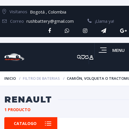
Visítanos
Bogotá , Colombia
Correo
rushbattery@gmail.com
¡Llama ya!
MENU
INICIO
FILTRO DE BATERIAS
CAMIÓN, VOLQUETA O TRACTOM
RENAULT
1 PRODUCTO
CATALOGO