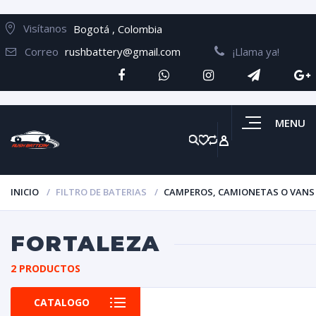
Visítanos
Bogotá , Colombia
Correo
rushbattery@gmail.com
¡Llama ya!
MENU
INICIO
FILTRO DE BATERIAS
CAMPEROS, CAMIONETAS O VANS
FORTALEZA
2 PRODUCTOS
CATALOGO