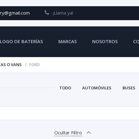
ery@gmail.com
¡Llama ya!
LOGO DE BATERÍAS
MARCAS
NOSOTROS
C
AS O VANS
FORD
TODO
AUTOMÓVILES
BUSES
Ocultar Filtro