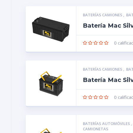
BATERÍAS CAMIONES
,
BA
Batería Mac Si
0
califica
BATERÍAS CAMIONES
,
BA
Batería Mac Sil
0
califica
BATERÍAS AUTOMÓVILES
CAMIONETAS