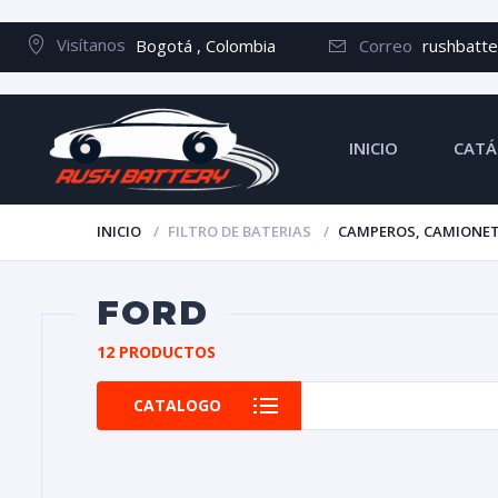
Visítanos
Bogotá , Colombia
Correo
rushbatt
INICIO
CATÁ
INICIO
FILTRO DE BATERIAS
CAMPEROS, CAMIONET
FORD
12 PRODUCTOS
CATALOGO