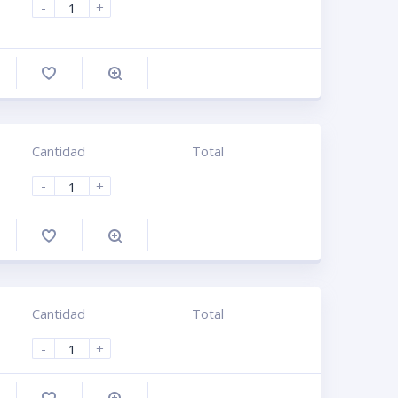
-
+
omprar
Cantidad
Total
-
+
omprar
Cantidad
Total
-
+