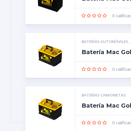
0
califica
BATERÍAS AUTOMÓVILES
Batería Mac Go
0
califica
BATERÍAS CAMIONETAS
Batería Mac Go
0
califica