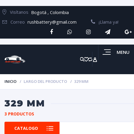
Visítanos
Bogotá , Colombia
Correo
rushbattery@gmail.com
¡Llama ya!
MENU
INICIO
LARGO DEL PRODUCTO
329 MM
329 MM
3 PRODUCTOS
CATALOGO