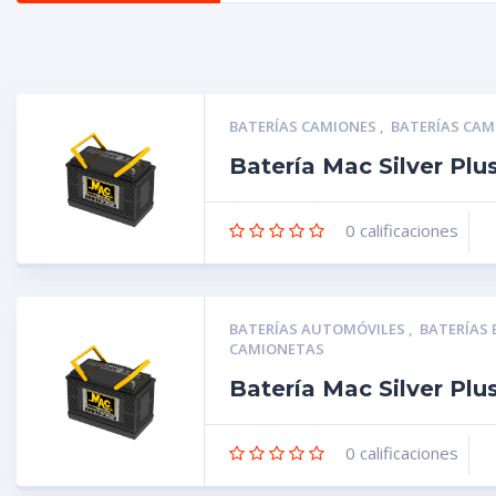
BATERÍAS CAMIONES
,
BATERÍAS CA
Batería Mac Silver Pl
0
calificaciones
BATERÍAS AUTOMÓVILES
,
BATERÍAS
CAMIONETAS
Batería Mac Silver Pl
0
calificaciones