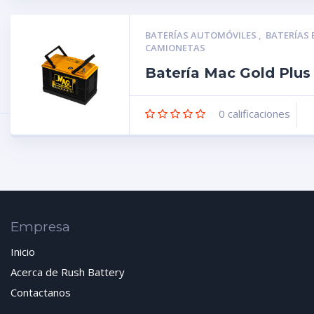
BATERÍAS AUTOMÓVILES
,
BATERÍAS
CAMIONETAS
Batería Mac Gold Plu
0
calificaciones
Empresa
Inicio
Acerca de Rush Battery
Contactanos