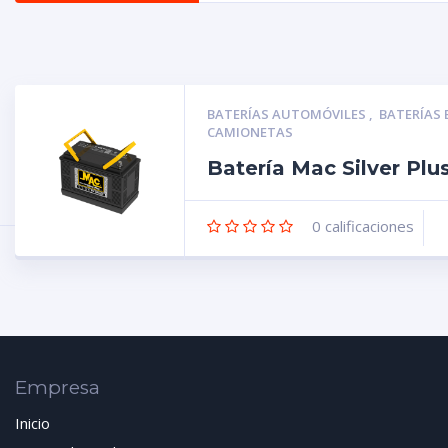
BATERÍAS AUTOMÓVILES
,
BATERÍAS
CAMIONETAS
Batería Mac Silver Pl
0
calificaciones
Empresa
Inicio