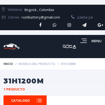
Visítanos
Bogotá , Colombia
Correo
rushbattery@gmail.com
¡Llama ya!
MENU
INICIO
MODELO DEL PRODUCTO
31H1200M
31H1200M
1 PRODUCTO
CATALOGO