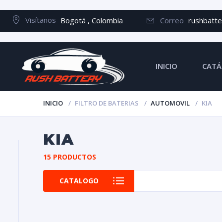
Visítanos
Bogotá , Colombia
Correo
rushbatt
INICIO
CATÁ
INICIO
FILTRO DE BATERIAS
AUTOMOVIL
KIA
KIA
15 PRODUCTOS
CATALOGO