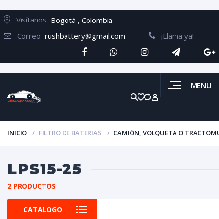
Visítanos
Bogotá , Colombia
Correo
rushbattery@gmail.com
¡Llama ya!
MENU
INICIO
FILTRO DE BATERIAS
CAMIÓN, VOLQUETA O TRACTOM
LPS15-25
2 PRODUCTOS
CATALOGO