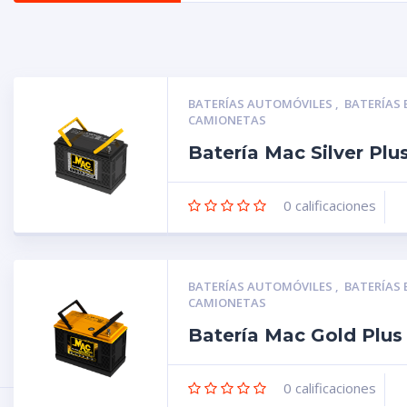
BATERÍAS AUTOMÓVILES
,
BATERÍAS
CAMIONETAS
Batería Mac Silver Pl
0
calificaciones
BATERÍAS AUTOMÓVILES
,
BATERÍAS
CAMIONETAS
Batería Mac Gold Plu
0
calificaciones